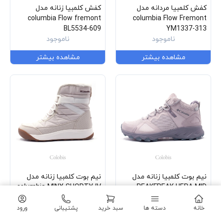
کفش کلمبیا مردانه مدل
کفش کلمبیا زنانه مدل
columbia Flow fremont
columbia Flow Fremont
BL5534-609
YM1337-313
ناموجود
ناموجود
مشاهده بیشتر
مشاهده بیشتر
نیم بوت کلمبیا زنانه مدل
نیم بوت کلمبیا زنانه مدل
columbia MINX SHORTY IV
PEAKFREAK HERA MID
BL0926-278
OUTDRY BL7856-608
ناموجود
ناموجود
خانه
دسته ها
سبد خرید
پشتیبانی
ورود