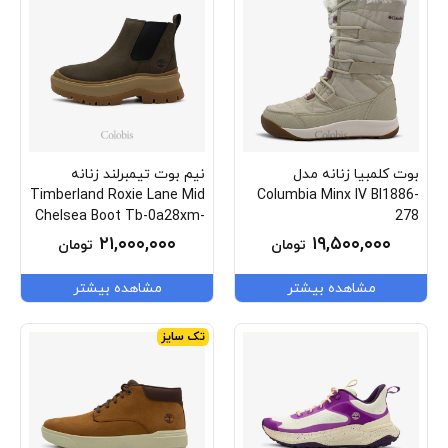
بوت کلمبیا زنانه مدل
نیم بوت تیمبرلند زنانه
Timberland Roxie Lane Mid
Columbia Minx IV Bl1886-
Chelsea Boot Tb-0a28xm-
278
W07
۲۱,۰۰۰,۰۰۰
۱۹,۵۰۰,۰۰۰
تومان
تومان
مشاهده بیشتر
مشاهده بیشتر
تک سایز