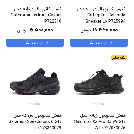
کتونی کاترپیلار مردانه مدل
کفش کاترپیلار مردانه مدل
Caterpillar Instruct Casual
Caterpillar Colorado
P722310
Sneaker Lo P725994
۱۶,۵۰۰,۰۰۰
۱۸,۴۴۰,۰۰۰
تومان
تومان
مشاهده بیشتر
مشاهده بیشتر
تک سایز
کفش سالومون زنانه مدل
کفش سالومون مردانه مدل
Salomon Speedcross 6 Gtx
Salomon Xa Pro 3d V9 Gtx
L4173860029
W L4727080026