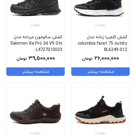
کفش کلمبیا زنانه مدل
کفش سالومون مردانه مدل
Salomon Xa Pro 3d V9 Gtx
columbia facet 75 outdry
L4727010033
BL6249-012
۳۹,۵۰۰,۰۰۰
۲۶,۰۰۰,۰۰۰
تومان
تومان
مشاهده بیشتر
مشاهده بیشتر