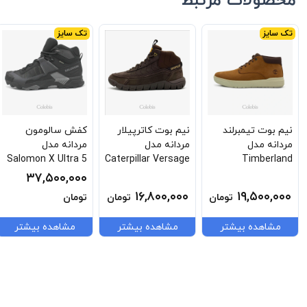
محصولات مرتبط
تک سایز
تک سایز
نیم بوت تیمبرلند
نیم بوت کاترپیلار
کفش سالومون
مردانه مدل
مردانه مدل
مردانه مدل
Salomon X Ultra 5
Caterpillar Versage
Timberland
Mid GTX
Mid P726429
Seneca Bay Mid
۳۷,۵۰۰,۰۰۰
L4775420030
Lace Sneaker Tb-
۱۶,۸۰۰,۰۰۰
۱۹,۵۰۰,۰۰۰
تومان
تومان
تومان
0a69m1-Em5
مشاهده بیشتر
مشاهده بیشتر
مشاهده بیشتر