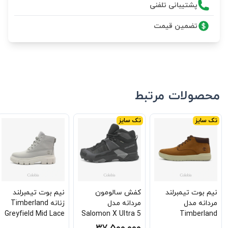
پشتیبانی تلفنی
تضمین قیمت
محصولات مرتبط
تک سایز
تک سایز
نیم بوت تیمبرلند
کفش سالومون
نیم بوت تیمبرلند
مردانه مدل
مردانه مدل
زنانه Timberland
Greyfield Mid Lace
Salomon X Ultra 5
Timberland
Boot Tb-0a5rpr-
Mid GTX
Seneca Bay Mid