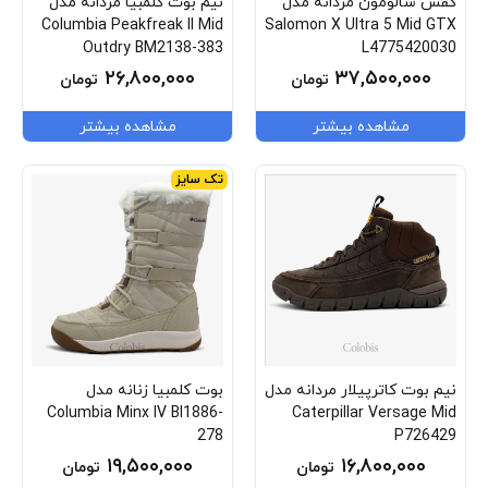
کفش سالومون مردانه مدل
نیم بوت کلمبیا مردانه مدل
Columbia Peakfreak II Mid
Salomon X Ultra 5 Mid GTX
Outdry BM2138-383
L4775420030
۲۶,۸۰۰,۰۰۰
۳۷,۵۰۰,۰۰۰
تومان
تومان
مشاهده بیشتر
مشاهده بیشتر
تک سایز
نیم بوت کاترپیلار مردانه مدل
بوت کلمبیا زنانه مدل
Columbia Minx IV Bl1886-
Caterpillar Versage Mid
278
P726429
۱۹,۵۰۰,۰۰۰
۱۶,۸۰۰,۰۰۰
تومان
تومان