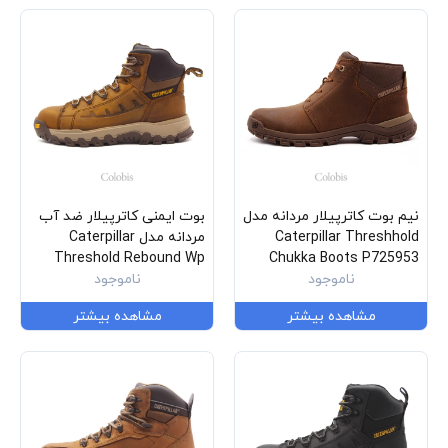
نیم بوت کاترپیلار مردانه مدل
بوت ایمنی کاترپیلار ضد آب
Caterpillar Threshhold
مردانه مدل Caterpillar
Threshold Rebound Wp
Chukka Boots P725953
ناموجود
ناموجود
Nm Ct Astm P91699
مشاهده بیشتر
مشاهده بیشتر