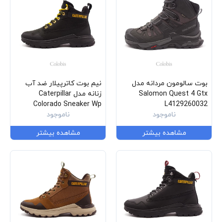
بوت سالومون مردانه مدل
نیم بوت کاترپیلار ضد آب
Salomon Quest 4 Gtx
زنانه مدل Caterpillar
Colorado Sneaker Wp
L4129260032
ناموجود
P312085
ناموجود
مشاهده بیشتر
مشاهده بیشتر