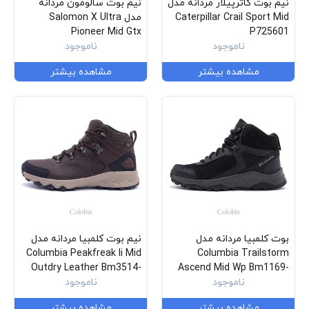
نیم بوت کاترپیلار مردانه مدل
نیم بوت سالومون مردانه
Caterpillar Crail Sport Mid
مدل Salomon X Ultra
Pioneer Mid Gtx
P725601
ناموجود
L4719640029
ناموجود
مشاهده بیشتر
مشاهده بیشتر
بوت کلمبیا مردانه مدل
نیم بوت کلمبیا مردانه مدل
Columbia Peakfreak Ii Mid
Columbia Trailstorm
Outdry Leather Bm3514-
Ascend Mid Wp Bm1169-
010
ناموجود
231
ناموجود
مشاهده بیشتر
مشاهده بیشتر