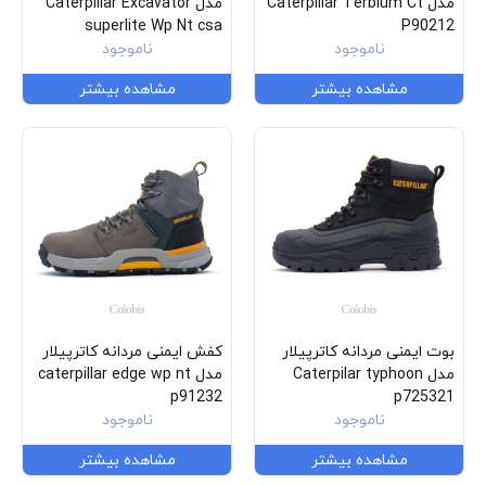
مدل Caterpillar Terbium Ct
مدل Caterpillar Excavator
superlite Wp Nt csa
P90212
ناموجود
P724581
ناموجود
مشاهده بیشتر
مشاهده بیشتر
بوت ایمنی مردانه کاترپیلار
کفش ایمنی مردانه کاترپیلار
مدل Caterpilar typhoon
مدل caterpillar edge wp nt
p91232
p725321
ناموجود
ناموجود
مشاهده بیشتر
مشاهده بیشتر