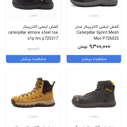
کفش ایمنی کاترپیلار مدل
کفش ایمنی کاترپیلار
caterpillar elmore steel toe
Caterpillar Sprint Mesh
s1p hrc p725317
Moc P726025
۹,۳۰۰,۰۰۰
تومان
ناموجود
مشاهده بیشتر
مشاهده بیشتر