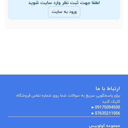
لطفا جهت ثبت نظر وارد سایت شوید
ورود به سایت
ارتباط با ما
برای پاسخگویی سریع به سوالات شما روی شماره تماس فروشگاه
کلیک کنید
►
09175094500
►
07635211056
مجموعه کولوبیس