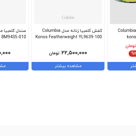
فش کلمبیا زنانه مدل Columbia
کفش کلمبیا زنانه مدل Columbia
t BM9435-010
Konos Featherweight YL9639-100
kono
تومان
۰,۰۰۰
۲۲,۵۰۰,۰۰۰
تومان
%۲
تر
مشاهده بیشتر
مشا