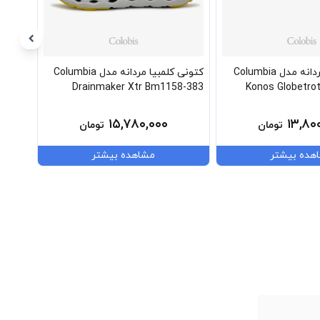
صندل کلمبیا مردانه مدل Columbia
کتونی کلمبیا مردانه مدل Columbia
8-013
Drainmaker Xtr Bm1158-383
Konos Globetro
۱۵,۷۸۰,۰۰۰
۱۳,۸۰
تومان
تومان
هده بیشتر
مشاهده بیشتر