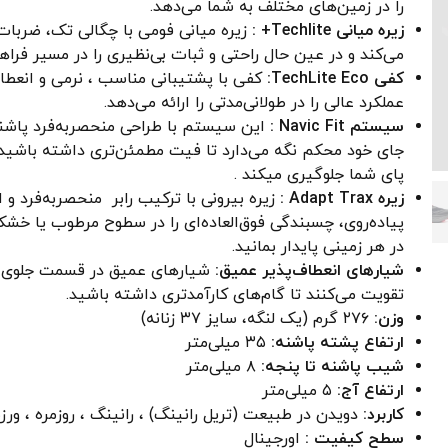
را در زمین‌های مختلف به شما می‌دهد.
زیره میانی Techlite+ :
زیره میانی فومی با چگالی تک، ضربات
می‌کند و در عین حال راحتی و ثبات بی‌نظیری را در مسیر فراه
کفی TechLite Eco:
کفی با پشتیبانی مناسب ، نرمی و انعط
عملکرد عالی را در طولانی‌مدتی را ارائه می‌دهد.
سیستم Navic Fit :
این سیستم با طراحی منحصربه‌فرد پاشنه 
جای خود محکم نگه می‌دارد تا فیت مطمئن‌تری داشته باشید 
پای شما جلوگیری میکند .
زیره Adapt Trax :
زیره بیرونی با ترکیب رابر منحصربه‌فرد 
پیاده‌روی، چسبندگی فوق‌العاده‌ای را در سطوح مرطوب یا خشک
در هر زمینی پایدار بمانید.
شیارهای انعطاف‌پذیر عمیق:
شیارهای عمیق در قسمت جلوی پا
تقویت می‌کنند تا گام‌های کارآمدتری داشته باشید.
وزن:
۲۷۶ گرم (یک لنگه، سایز ۳۷ زنانه)
ارتفاع پشته پاشنه:
۳۵ میلی‌متر
شیب پاشنه تا پنجه:
۸ میلی‌متر
ارتفاع آج:
۵ میلی‌متر
کاربرد:
دویدن در طبیعت (تریل رانینگ) ، رانینگ ، روزمره ، و
سطح کیفیت :
اورجینال