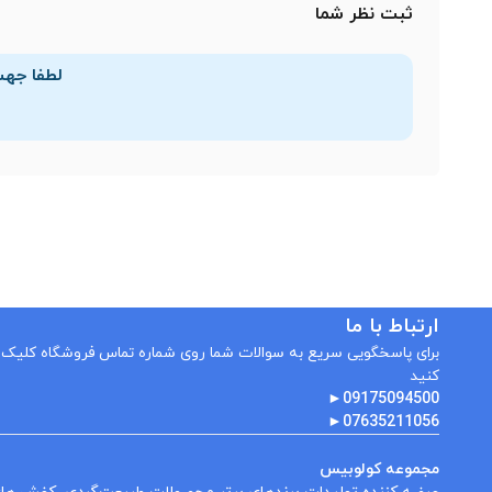
ثبت نظر شما
لطفا جهت
ارتباط با ما
برای پاسخگویی سریع به سوالات شما روی شماره تماس فروشگاه کلیک
کنید
►
09175094500
►
07635211056
مجموعه کولوبیس