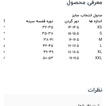
معرفی محصول
جدول انتخاب سایز
اندازه ها
دور گردن
دوره قفسه سینه
آست
۳۲
۳۲-۳۵
۱۴-۱۴.۵
XS
۳۳
۳۵-۳۸
۱۵-۱۵.۵
S
۳۴
۳۸-۴۱
۱۶-۱۶.۵
M
۳۵
۴۲-۴۵
۱۷-۱۷.۵
L
۳۶
۴۶-۴۹
۱۸-۱۸.۵
XL
۳۷
۵۰-۵۳
۱۹-۱۹.۵
XXL
نظرات
ثبت نظر شما