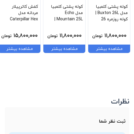
کوله پشتی کلمبیا
کوله پشتی کلمبیا
کفش کاترپیلار
مدل Buxton 26L |
مدل Echo
مردانه مدل
کوله روزمره 26
Mountain 25L |
Caterpillar Hex
لیتری Columbia
کوله 25 لیتری
Ready Lo Black
مخصوص کمپینگ و
P726015
۱۵,۸۰۰,۰۰۰
۱۱,۸۰۰,۰۰۰
۱۱,۸۰۰,۰۰۰
تومان
تومان
تومان
روزمره
مشاهده بیشتر
مشاهده بیشتر
مشاهده بیشتر
نظرات
ثبت نظر شما