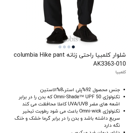
شلوار کلمبیا راحتی زنانه columbia Hike pant
AK3363-010
کلمبیا
جنس محصول 92%پلی استر،8%الاستین
تکنولوژی Omni-Shade™ UPF 50 که بدن را در برابر
اشعه های مضر UVA/UVB کاملا محافظت می کند
تکنولوژی Omni-wick باعث می شود رطوبت تبخیر
سریع داشته باشد و بدن را در برابر گرما خشک و خنگ
نگه دارد
دارای درمان ضد میکروبی