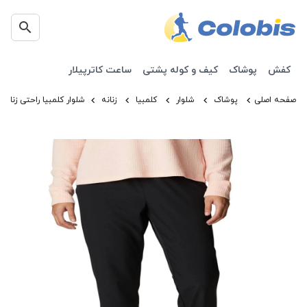
کفش
پوشاک
کیف و کوله پشتی
ساعت کاترپیلار
صفحه اصلی
پوشاک
شلوار
کلمبیا
زنانه
شلوار کلمبیا راحتی زنانه columbia Hike pant AK3363-010